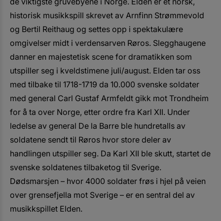
de viktigste gruvebyene i Norge. Elden er et norsk,
historisk musikkspill skrevet av Arnfinn Strømmevold
og Bertil Reithaug og settes opp i spektakulære
omgivelser midt i verdensarven Røros. Slegghaugene
danner en majestetisk scene for dramatikken som
utspiller seg i kveldstimene juli/august. Elden tar oss
med tilbake til 1718-1719 da 10.000 svenske soldater
med general Carl Gustaf Armfeldt gikk mot Trondheim
for å ta over Norge, etter ordre fra Karl XII. Under
ledelse av general De la Barre ble hundretalls av
soldatene sendt til Røros hvor store deler av
handlingen utspiller seg. Da Karl XII ble skutt, startet de
svenske soldatenes tilbaketog til Sverige.
Dødsmarsjen – hvor 4000 soldater frøs i hjel på veien
over grensefjella mot Sverige – er en sentral del av
musikkspillet Elden.