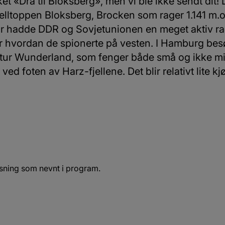
t «Dra til Bloksberg», men vi ble ikke sendt dit! De
 fjelltoppen Bloksberg, Brocken som rager 1.141 m.
r hadde DDR og Sovjetunionen en meget aktiv rada
r hvordan de spionerte på vesten. I Hamburg besø
atur Wunderland, som fenger både små og ikke min
d foten av Harz-fjellene. Det blir relativt lite kj
isning som nevnt i program.