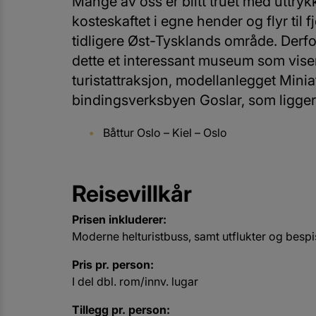
Mange av oss er blitt truet med uttrykke
kosteskaftet i egne hender og flyr til
tidligere Øst-Tysklands område. Derfo
dette et interessant museum som vise
turistattraksjon, modellanlegget Mini
bindingsverksbyen Goslar, som ligger ve
Båttur Oslo – Kiel – Oslo
Reisevillkår
Prisen inkluderer:
Moderne helturistbuss, samt utflukter og besp
Pris pr. person:
I del dbl. rom/innv. lugar
Tillegg pr. person: