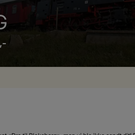
L
G
,-