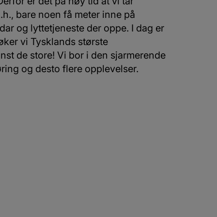
rfor er det på høy tid at vi tar
o.h., bare noen få meter inne på
r og lyttetjeneste der oppe. I dag er
ker vi Tysklands største
st de store! Vi bor i den sjarmerende
øring og desto flere opplevelser.