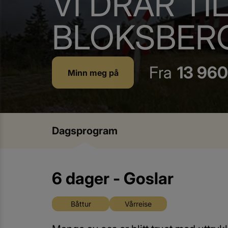
VI DRAR TI
BLOKSBER
Fra
13 960
Minn meg på
Dagsprogram
6 dager - Goslar
Båttur
Vårreise