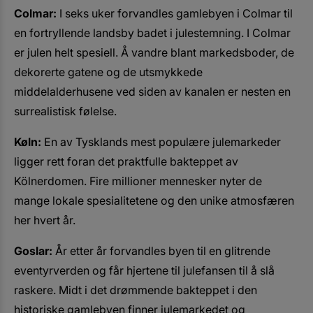
Colmar:
I seks uker forvandles gamlebyen i Colmar til
en fortryllende landsby badet i julestemning. I Colmar
er julen helt spesiell. Å vandre blant markedsboder, de
dekorerte gatene og de utsmykkede
middelalderhusene ved siden av kanalen er nesten en
surrealistisk følelse.
Køln:
En av Tysklands mest populære julemarkeder
ligger rett foran det praktfulle bakteppet av
Kölnerdomen. Fire millioner mennesker nyter de
mange lokale spesialitetene og den unike atmosfæren
her hvert år.
Goslar:
År etter år forvandles byen til en glitrende
eventyrverden og får hjertene til julefansen til å slå
raskere. Midt i det drømmende bakteppet i den
historiske gamlebyen finner julemarkedet og